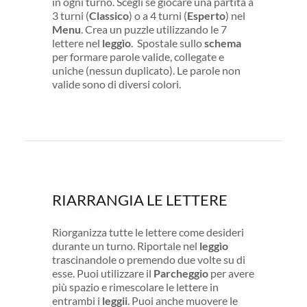
in ogni turno. Scegli se giocare una partita a
3 turni (
Classico
) o a 4 turni (
Esperto
) nel
Menu
. Crea un puzzle utilizzando le 7
lettere nel
leggìo
. Spostale sullo
schema
per formare parole valide, collegate e
uniche (nessun duplicato). Le parole non
valide sono di diversi colori.
RIARRANGIA LE LETTERE
Riorganizza tutte le lettere come desideri
durante un turno. Riportale nel
leggìo
trascinandole o premendo due volte su di
esse. Puoi utilizzare il
Parcheggio
per avere
più spazio e rimescolare le lettere in
entrambi i
leggii
. Puoi anche muovere le